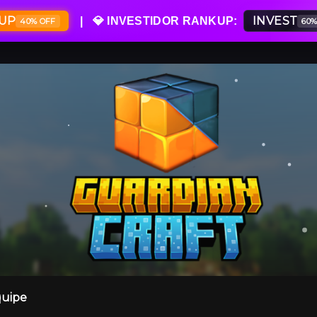
UP
INVEST
| 💎 INVESTIDOR RANKUP:
40% OFF
60
uipe