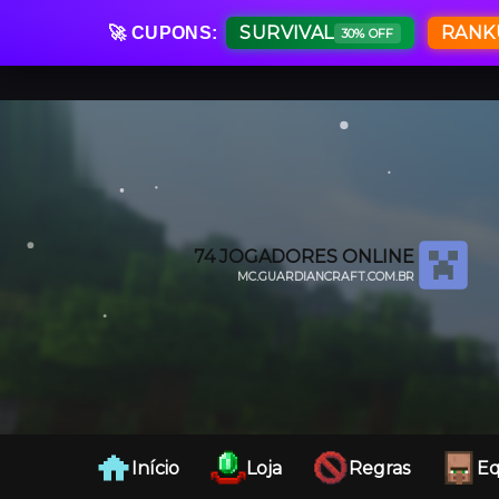
SURVIVAL
RANK
🚀 CUPONS:
30% OFF
74
JOGADORES ONLINE
MC.GUARDIANCRAFT.COM.BR
CLIQUE PARA COPIAR O IP.
Início
Loja
Regras
Eq