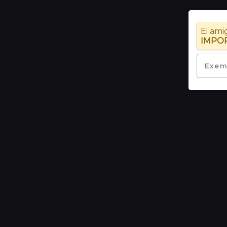
Ei ami
IMPO