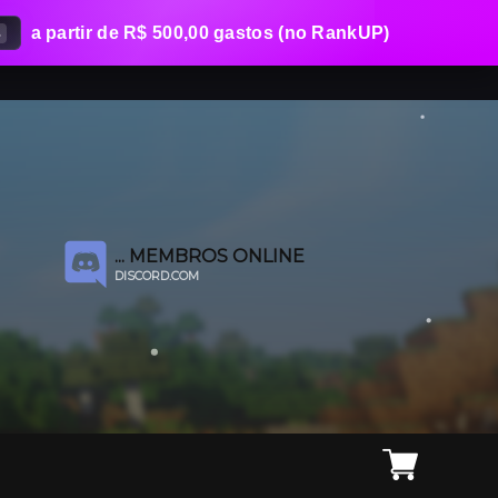
a partir de R$ 500,00 gastos (no RankUP)
%
...
MEMBROS ONLINE
DISCORD.COM
CLIQUE AQUI PARA PARTICIPAR