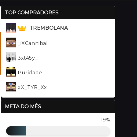
TOP COMPRADORES
TREMBOLANA
_iXCannibal
3xt45y_
Puridade
xX_TYR_Xx
META DO MÊS
19%