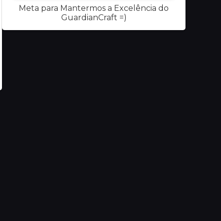
Meta para Mantermos a Excelência do
GuardianCraft =)