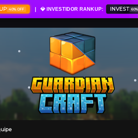
UP
INVEST
| 💎 INVESTIDOR RANKUP:
40% OFF
60
uipe