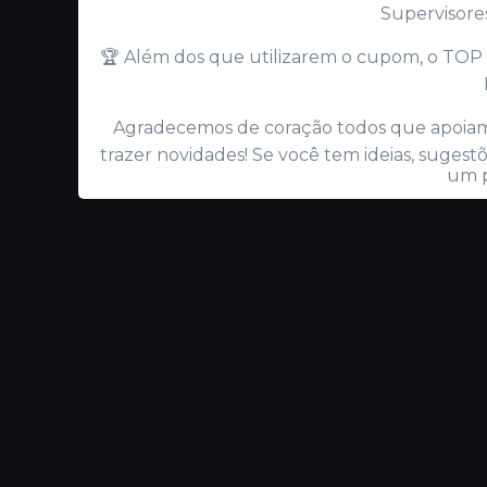
Supervisores
🏆 Além dos que utilizarem o cupom, o TOP
Agradecemos de coração todos que apoiam
trazer novidades! Se você tem ideias, sugest
um p