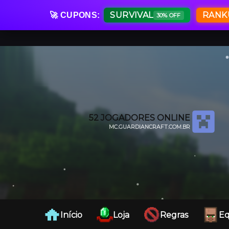
SURVIVAL
RANK
🚀 CUPONS:
30% OFF
52
JOGADORES ONLINE
MC.GUARDIANCRAFT.COM.BR
CLIQUE PARA COPIAR O IP.
Início
Loja
Regras
Eq