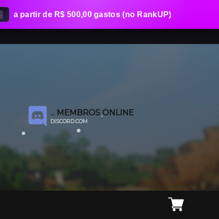
a partir de R$ 500,00 gastos (no RankUP)
%
...
MEMBROS ONLINE
DISCORD.COM
CLIQUE AQUI PARA PARTICIPAR