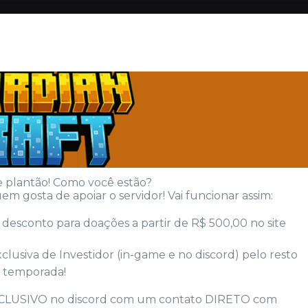
 plantão! Como você estão?
 gosta de apoiar o servidor! Vai funcionar assim:
esconto para doações a partir de R$ 500,00 no site
lusiva de Investidor (in-game e no discord) pelo resto
 temporada!
 EXCLUSIVO no discord com um contato DIRETO com