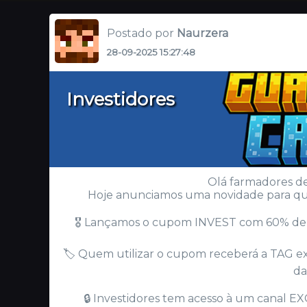
Postado por
Naurzera
28-09-2025 15:27:48
Investidores
Olá farmadores de
Hoje anunciamos uma novidade para quem
🎖️ Lançamos o cupom INVEST com 60% de d
🏷️ Quem utilizar o cupom receberá a TAG exc
da
🔒 Investidores tem acesso à um canal