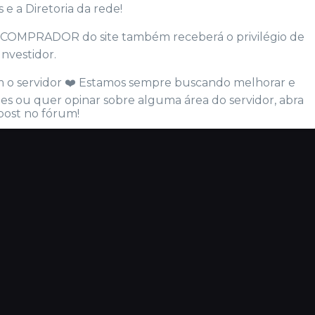
 e a Diretoria da rede!
 COMPRADOR do site também receberá o privilégio de
Investidor.
 o servidor ❤️ Estamos sempre buscando melhorar e
ões ou quer opinar sobre alguma área do servidor, abra
ost no ⁠fórum!